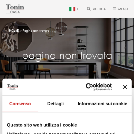
IT
RICERCA
MENU
HOME
Pagina non trovata
pagina non trovata
Consenso
Dettagli
Informazioni sui cookie
La pagina che hai cercato non è
più disponibile.
Questo sito web utilizza i cookie
Utilizza il menu principale per raggiungere la pagina che