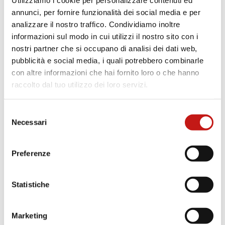
Utilizziamo i cookie per personalizzare contenuti ed
stavi cercando.
annunci, per fornire funzionalità dei social media e per
analizzare il nostro traffico. Condividiamo inoltre
informazioni sul modo in cui utilizzi il nostro sito con i
nostri partner che si occupano di analisi dei dati web,
pubblicità e social media, i quali potrebbero combinarle
con altre informazioni che hai fornito loro o che hanno
raccolto dal tuo utilizzo dei loro servizi.
Selezione
Necessari
del
consenso
Preferenze
Statistiche
Marketing