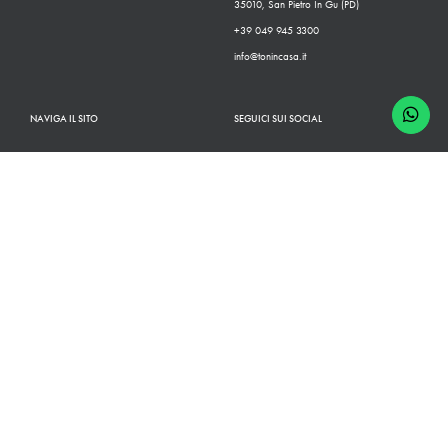
35010, San Pietro In Gu (PD)
+39 049 945 3300
info@tonincasa.it
NAVIGA IL SITO
SEGUICI SUI SOCIAL
Classico
Facebook
Moderno
Instagram
Configuratore
Linkedin
Rivenditori
Youtube
Finiture
Pinterest
Chi Siamo
Cataloghi
News
Contatti
B2B
Shop
© 2026 COPYRIGHT PROGETTO DESIGN INTERNATIONAL SRL | IT03817150240 |
PRIVACY