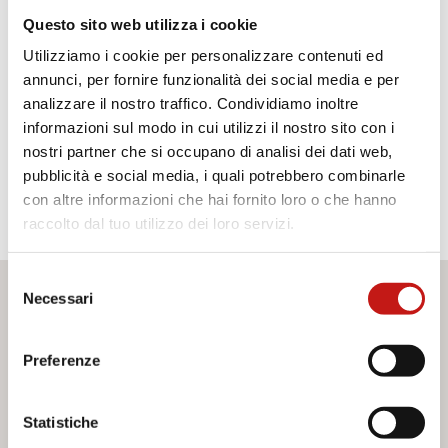
a partire dai dettagli più minuti, e via via completandosi con gli
Questo sito web utilizza i cookie
oggetti più visibili. Le nostre carte da parati suggeriscono stupore,
Utilizziamo i cookie per personalizzare contenuti ed
un desiderio di vita pensato per espandere l’universo della propria
annunci, per fornire funzionalità dei social media e per
casa, e renderlo infinitamente prezioso.
analizzare il nostro traffico. Condividiamo inoltre
informazioni sul modo in cui utilizzi il nostro sito con i
nostri partner che si occupano di analisi dei dati web,
pubblicità e social media, i quali potrebbero combinarle
con altre informazioni che hai fornito loro o che hanno
raccolto dal tuo utilizzo dei loro servizi.
Selezione
Necessari
del
Desideri maggiori informazioni?
consenso
Se hai bisogno di assistenza o desideri ricevere ulteriori
Preferenze
informazioni sui nostri servizi, non esitare a contattarci. Il
nostro team è pronto ad aiutarti e a fornirti tutto il supporto
Statistiche
di cui hai bisogno. Compila il modulo di contatto e
saremo lieti di rispondere a tutte le tue domande.