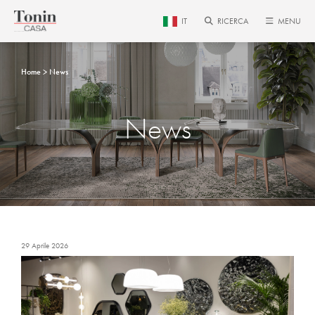
IT
RICERCA
MENU
Home
News
News
29 Aprile 2026