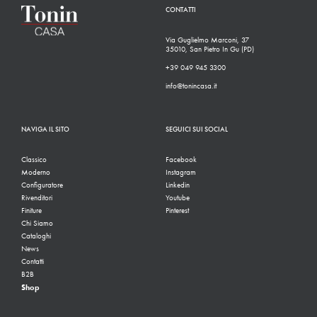
CONTATTI
Via Guglielmo Marconi, 37
35010, San Pietro In Gu (PD)
+39 049 945 3300
info@tonincasa.it
NAVIGA IL SITO
SEGUICI SUI SOCIAL
Classico
Facebook
Moderno
Instagram
Configuratore
Linkedin
Rivenditori
Youtube
Finiture
Pinterest
Chi Siamo
Cataloghi
News
Contatti
B2B
Shop