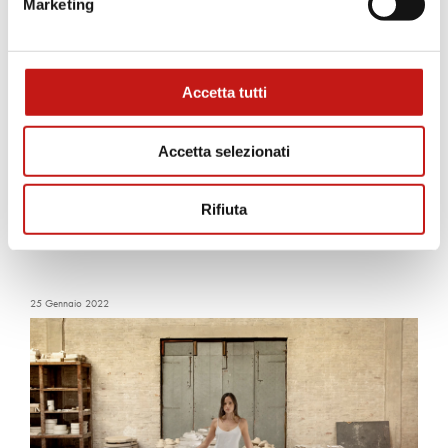
Marketing
Accetta tutti
Accetta selezionati
Rifiuta
Salone del Mobile 2022: See Beyond - La bellezza è
ovunque
25 Gennaio 2022