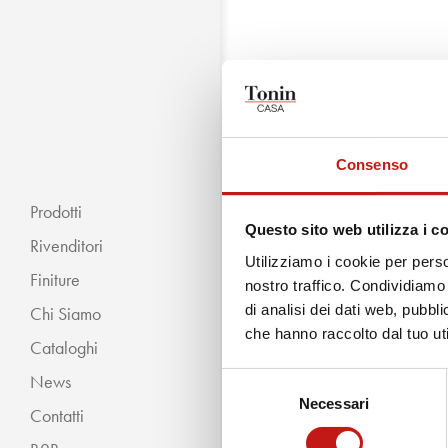
Cosa stai c
Inserisci la tua ricerca qui
Consenso
Prodotti
Questo sito web utilizza i c
Rivenditori
Utilizziamo i cookie per perso
Finiture
nostro traffico. Condividiamo 
di analisi dei dati web, pubbl
Chi Siamo
« INDIETRO
che hanno raccolto dal tuo uti
Cataloghi
Classico
News
Selezione
Moderno
Necessari
del
Contatti
consenso