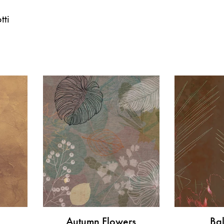
tti
Autumn Flowers
Bal