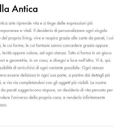
lla Antica
tica arte riprende vita e si tinge delle espressioni più
mporanee e vitali. Il desiderio di personalizzare ogni singolo
 del proprio living, vive e respira grazie alle carte da parati, i cui
i, le cui forme, le cui fantasie sanno concedere grazia oppure
, levità oppure colore, ad ogni stanza. Tutto si forma in un gioco
lori e geometrie, in un caso, e disegni e luce nell’altro. Vi è, qui,
ssibilità di arricchirsi di ogni variante possibile. Ogni stanza
era essere deliziosa in ogni sua parte, a partire dai dettagli più
i, e via via completandosi con gli oggetti più visibili. Le nostre
 da parati suggeriscono stupore, un desiderio di vita pensato per
dere l’universo della propria casa, e renderlo infinitamente
ioso.