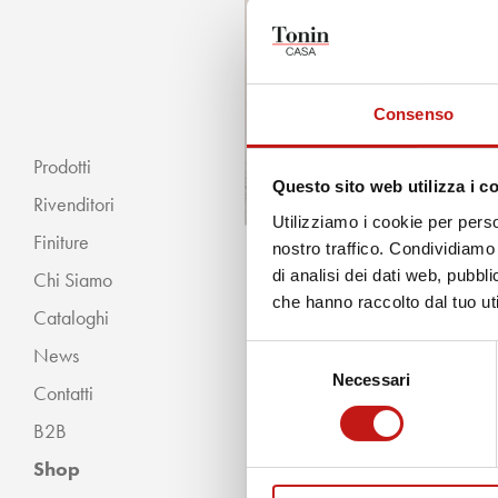
Consenso
Prodotti
Questo sito web utilizza i c
Rivenditori
Utilizziamo i cookie per perso
Finiture
nostro traffico. Condividiamo 
di analisi dei dati web, pubbl
Chi Siamo
« INDIETRO
che hanno raccolto dal tuo uti
Cataloghi
Classico
News
Selezione
Moderno
Necessari
del
Contatti
consenso
B2B
Shop