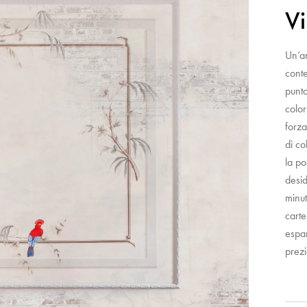
Vi
Un’an
conte
punto
color
forza
di co
la po
desid
minut
carte
espan
prez