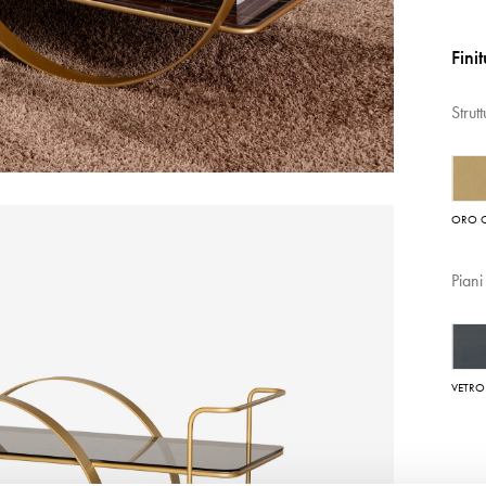
Fini
Strut
ORO 
Piani
VETRO