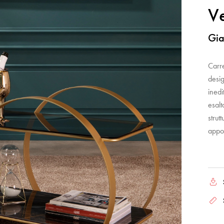
V
Gia
Carre
desig
inedi
esalt
strut
appog