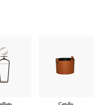
allisto
Catullo