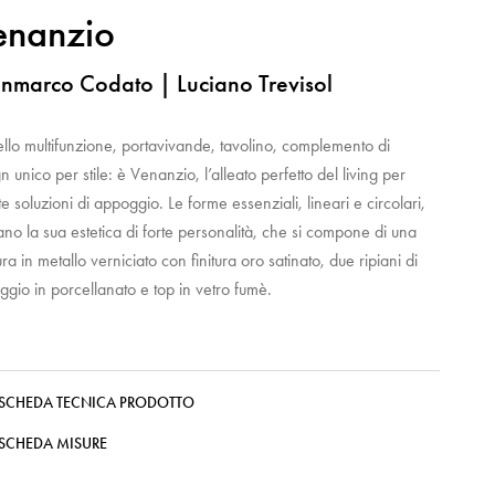
enanzio
nmarco Codato | Luciano Trevisol
llo multifunzione, portavivande, tavolino, complemento di
n unico per stile: è Venanzio, l’alleato perfetto del living per
te soluzioni di appoggio. Le forme essenziali, lineari e circolari,
ano la sua estetica di forte personalità, che si compone di una
tura in metallo verniciato con finitura oro satinato, due ripiani di
gio in porcellanato e top in vetro fumè.
SCHEDA TECNICA PRODOTTO
SCHEDA MISURE