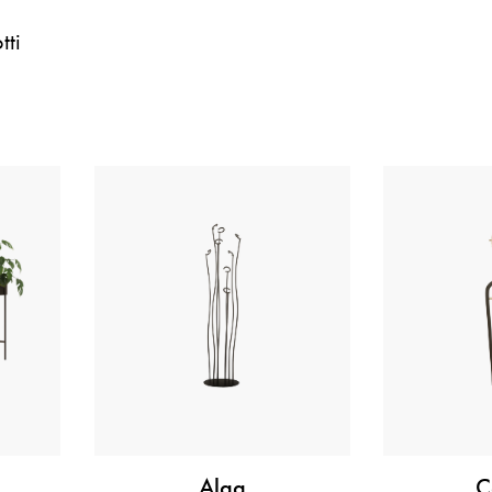
tti
Alga
C