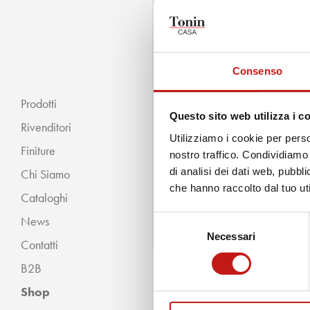
Consenso
Prodotti
Questo sito web utilizza i c
Rivenditori
Utilizziamo i cookie per perso
Finiture
nostro traffico. Condividiamo 
di analisi dei dati web, pubbl
Chi Siamo
« INDIETRO
che hanno raccolto dal tuo uti
Cataloghi
Classico
News
Selezione
Moderno
Necessari
del
Contatti
consenso
B2B
Shop