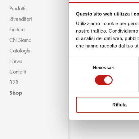
Prodotti
Questo sito web utilizza i c
Rivenditori
Utilizziamo i cookie per perso
Finiture
nostro traffico. Condividiamo 
di analisi dei dati web, pubbl
Chi Siamo
« INDIETRO
che hanno raccolto dal tuo uti
Cataloghi
Classico
News
Selezione
Moderno
Necessari
del
Contatti
consenso
B2B
Shop
Rifiuta