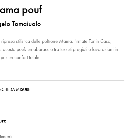
ama pouf
elo Tomaiuolo
 ripresa stilistica delle poltrone Mama, firmate Tonin Casa,
 questo pouf: un abbraccio tra tessuti pregiati e lavorazioni in
 per un confort totale.
SCHEDA MISURE
ture
timenti