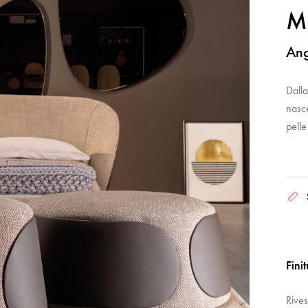
M
Ang
Dalla
nasce
pelle
Fini
Rives