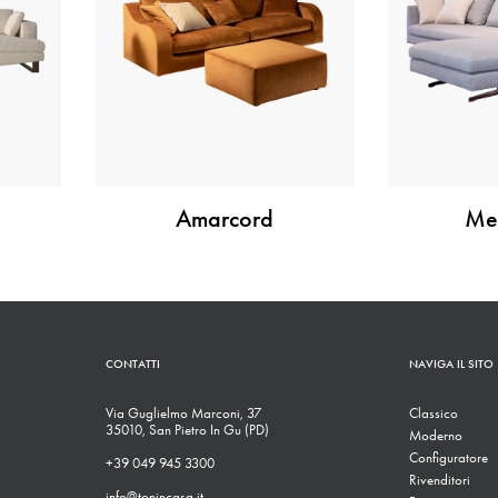
Amarcord
Met
CONTATTI
NAVIGA IL SITO
Via Guglielmo Marconi, 37
Classico
35010, San Pietro In Gu (PD)
Moderno
Configuratore
+39 049 945 3300
Rivenditori
info@tonincasa.it