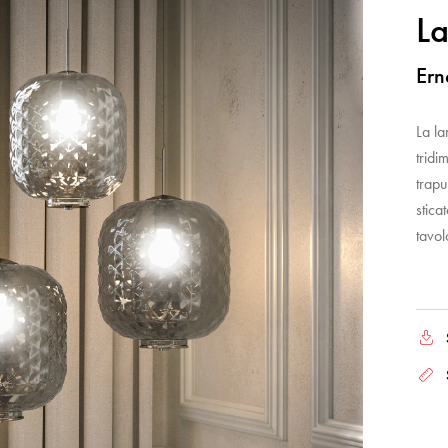
La
Ern
La la
tridi
trapu
stica
tavol