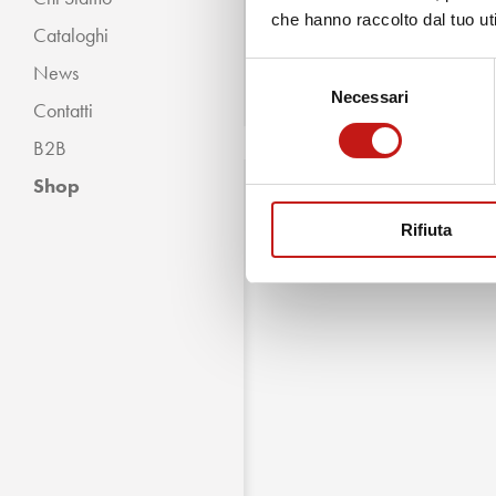
che hanno raccolto dal tuo uti
Cataloghi
Classico
News
Selezione
Moderno
Necessari
del
Contatti
consenso
B2B
Shop
Rifiuta