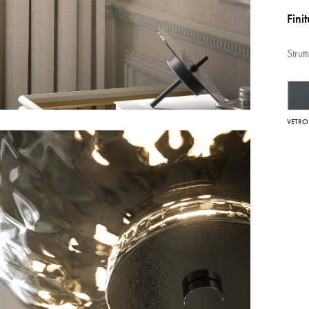
Fini
Strut
VETRO