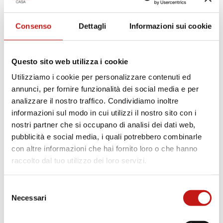
Consenso
Dettagli
Informazioni sui cookie
SCHEDA TECNICA PRODOTTO
SCHEDA MISURE
Questo sito web utilizza i cookie
Utilizziamo i cookie per personalizzare contenuti ed
Finiture
annunci, per fornire funzionalità dei social media e per
analizzare il nostro traffico. Condividiamo inoltre
Rivestimenti
informazioni sul modo in cui utilizzi il nostro sito con i
nostri partner che si occupano di analisi dei dati web,
Tessuto Bouclé
Ecopelle
pubblicità e social media, i quali potrebbero combinarle
con altre informazioni che hai fornito loro o che hanno
Ecopelle Nabuk
Pelle
raccolto dal tuo utilizzo dei loro servizi.
Pelle Fiore
Pelle Nabuk
Selezione
Necessari
del
consenso