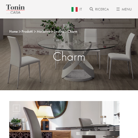
IT
RICERCA
MENU
Home
Prodotti
Moderno
Sedute
Charm
Charm