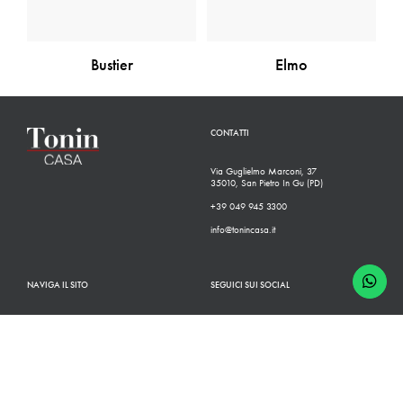
Bustier
Elmo
CONTATTI
Via Guglielmo Marconi, 37
35010, San Pietro In Gu (PD)
+39 049 945 3300
info@tonincasa.it
NAVIGA IL SITO
SEGUICI SUI SOCIAL
Classico
Facebook
Moderno
Instagram
Configuratore
Linkedin
Rivenditori
Youtube
Finiture
Pinterest