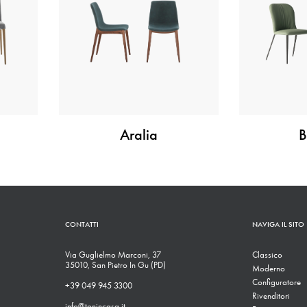
Aralia
B
CONTATTI
NAVIGA IL SITO
Via Guglielmo Marconi, 37
Classico
35010, San Pietro In Gu (PD)
Moderno
Configuratore
+39 049 945 3300
Rivenditori
info@tonincasa.it