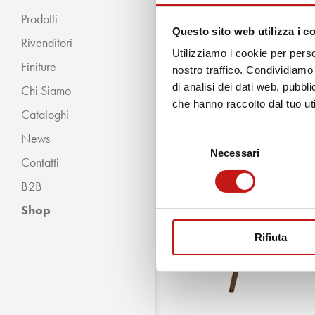
Prodotti
Questo sito web utilizza i c
Rivenditori
Utilizziamo i cookie per perso
Finiture
nostro traffico. Condividiamo 
di analisi dei dati web, pubbl
Chi Siamo
« INDIETRO
che hanno raccolto dal tuo uti
Cataloghi
Classico
News
Selezione
Moderno
Necessari
del
Contatti
consenso
B2B
Shop
Rifiuta