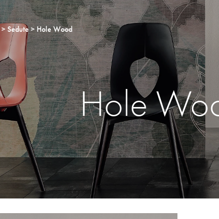
Sedute
Hole Wood
Hole Wo