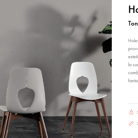
H
Ton
Hole:
prov
estet
la su
combi
fanta