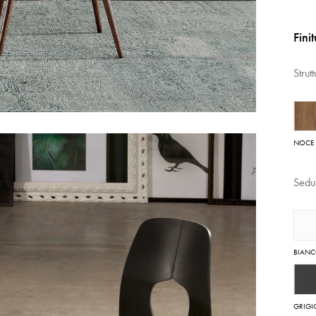
Fini
Strut
NOCE
Sedu
BIAN
GRIGI