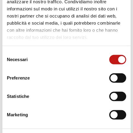
analizzare il nostro traffico. Condividiamo inoltre
informazioni sul modo in cui utilizzi il nostro sito con i
VETRO CERAMICATO
VETRO CERAMICATO
VETRO CERAMICATO
nostri partner che si occupano di analisi dei dati web,
BIANCO
NERO
MORO
pubblicità e social media, i quali potrebbero combinarle
con altre informazioni che hai fornito loro o che hanno
OROBICO CHIC
TUNDRA
MACCHIAVECCHIA
raccolto dal tuo utilizzo dei loro servizi.
LUCIDO E OPACO
Selezione
STATUARIO ALTISSIMO
ONICE GRIGIO
EMPERADOR
Necessari
del
consenso
Preferenze
PORTORO LUCIDO
TERRA LIQUIDA
SAPHIR NOIR LUCIDO E
OPACO
Statistiche
NOISETTE
CHOCO
ABISQUE
Marketing
TAJ MAHAL
CALACATTA VENA
VECCHIA