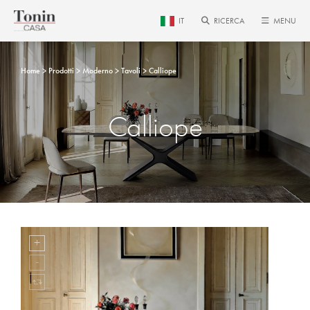
IT
RICERCA
MENU
Home
Prodotti
Moderno
Tavoli
Calliope
Calliope