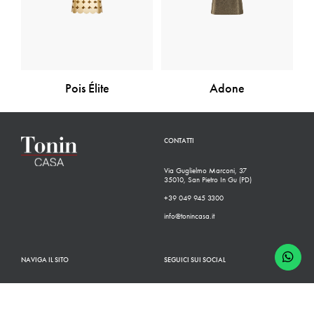
Pois Élite
Adone
CONTATTI
Via Guglielmo Marconi, 37
35010, San Pietro In Gu (PD)
+39 049 945 3300
info@tonincasa.it
NAVIGA IL SITO
SEGUICI SUI SOCIAL
Classico
Facebook
Moderno
Instagram