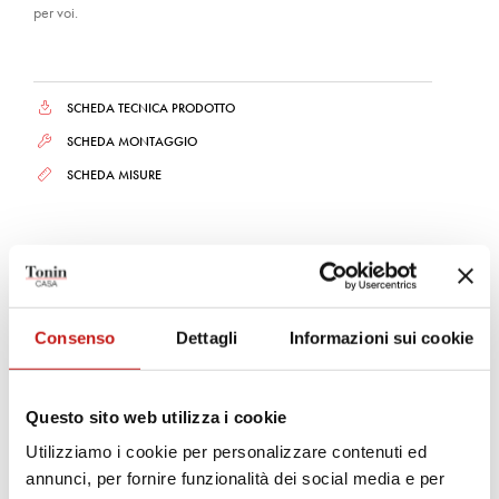
per voi.
SCHEDA TECNICA PRODOTTO
SCHEDA MONTAGGIO
SCHEDA MISURE
Finiture
Basi
Consenso
Dettagli
Informazioni sui cookie
BRUSHED BRONZO
GRIGIO CARBONE
BRONZO PIETRA
Questo sito web utilizza i cookie
Utilizziamo i cookie per personalizzare contenuti ed
Piani e ripiani
annunci, per fornire funzionalità dei social media e per