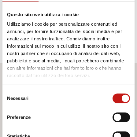
Questo sito web utilizza i cookie
Utilizziamo i cookie per personalizzare contenuti ed
VS_85
VS_87
annunci, per fornire funzionalità dei social media e per
Specchio oro
Specchio fumè
analizzare il nostro traffico. Condividiamo inoltre
informazioni sul modo in cui utilizzi il nostro sito con i
nostri partner che si occupano di analisi dei dati web,
pubblicità e social media, i quali potrebbero combinarle
con altre informazioni che hai fornito loro o che hanno
raccolto dal tuo utilizzo dei loro servizi.
Desideri maggiori informazioni?
Selezione
Se hai bisogno di assistenza o desideri ricevere ulteriori
Necessari
del
informazioni sui nostri servizi, non esitare a contattarci. Il
nostro team è pronto ad aiutarti e a fornirti tutto il supporto
consenso
di cui hai bisogno. Compila il modulo di contatto e
Preferenze
saremo lieti di rispondere a tutte le tue domande.
Statistiche