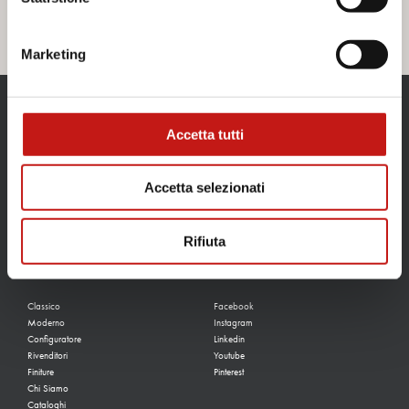
Contattaci
Marketing
CONTATTI
Accetta tutti
Via Guglielmo Marconi, 37
35010, San Pietro In Gu (PD)
Accetta selezionati
+39 049 945 3300
info@tonincasa.it
Rifiuta
NAVIGA IL SITO
SEGUICI SUI SOCIAL
Classico
Facebook
Moderno
Instagram
Configuratore
Linkedin
Rivenditori
Youtube
Finiture
Pinterest
Chi Siamo
Cataloghi