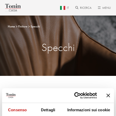
IT
RICERCA
MENU
Home
Finiture
Specchi
Specchi
V_45
VS_83
Consenso
Dettagli
Informazioni sui cookie
Specchio Argentato
Specchio bronzo