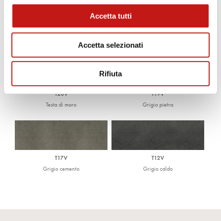
Accetta tutti
T09V
T03V
Glicine
Grigio marrone
Accetta selezionati
Rifiuta
T20V
T19V
Testa di moro
Grigio pietra
T17V
T12V
Grigio cemento
Grigio caldo