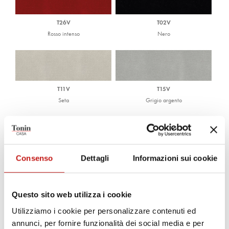
T26V
T02V
Rosso intenso
Nero
T11V
T15V
Seta
Grigio argento
T18V
T08V
Consenso
Dettagli
Informazioni sui cookie
Grigio gabbiano
Verde menta
Questo sito web utilizza i cookie
Utilizziamo i cookie per personalizzare contenuti ed
T07V
T16V
annunci, per fornire funzionalità dei social media e per