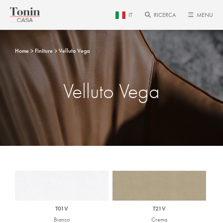
IT
RICERCA
MENU
Home
Finiture
Velluto Vega
Velluto Vega
T01V
T21V
Bianco
Crema