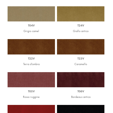
T04V
T24V
Grigio camel
Giallo antico
T22V
T23V
Terra d’ombra
Caramello
T05V
T06V
Rosso ruggine
Bordeaux antico