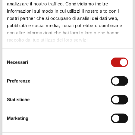
Ottanio
Verde scuro
analizzare il nostro traffico. Condividiamo inoltre
informazioni sul modo in cui utilizzi il nostro sito con i
nostri partner che si occupano di analisi dei dati web,
pubblicità e social media, i quali potrebbero combinarle
con altre informazioni che hai fornito loro o che hanno
T14V
T10V
raccolto dal tuo utilizzo dei loro servizi.
Carta da zucchero
Blu profondo
Selezione
Necessari
del
consenso
T29V
T27V
Preferenze
Blu notte
Verde muschio
Statistiche
T28V
T25V
Marketing
Verde scarabeo
Verde pino