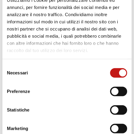
Utilizziamo i cookie per personalizzare contenuti ed
stavi cercando.
annunci, per fornire funzionalità dei social media e per
analizzare il nostro traffico. Condividiamo inoltre
informazioni sul modo in cui utilizzi il nostro sito con i
nostri partner che si occupano di analisi dei dati web,
pubblicità e social media, i quali potrebbero combinarle
con altre informazioni che hai fornito loro o che hanno
raccolto dal tuo utilizzo dei loro servizi.
Selezione
Necessari
del
consenso
Preferenze
Statistiche
Marketing