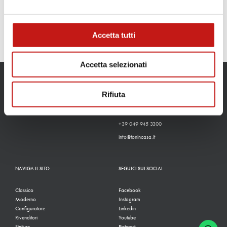
Accetta tutti
Accetta selezionati
CONTATTI
Rifiuta
Via Guglielmo Marconi, 37
35010, San Pietro In Gu (PD)
+39 049 945 3300
info@tonincasa.it
NAVIGA IL SITO
SEGUICI SUI SOCIAL
Classico
Facebook
Moderno
Instagram
Configuratore
Linkedin
Rivenditori
Youtube
Finiture
Pinterest