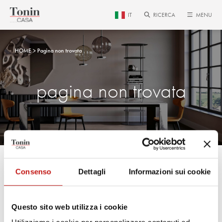
IT
RICERCA
MENU
HOME
Pagina non trovata
pagina non trovata
Consenso
Dettagli
Informazioni sui cookie
La pagina che hai cercato non è
più disponibile.
Questo sito web utilizza i cookie
Utilizza il menu principale per raggiungere la pagina che