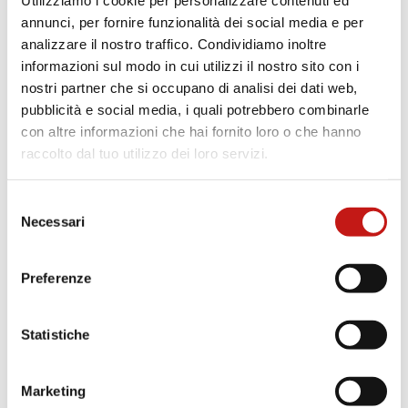
Utilizziamo i cookie per personalizzare contenuti ed
stavi cercando.
annunci, per fornire funzionalità dei social media e per
analizzare il nostro traffico. Condividiamo inoltre
informazioni sul modo in cui utilizzi il nostro sito con i
nostri partner che si occupano di analisi dei dati web,
pubblicità e social media, i quali potrebbero combinarle
con altre informazioni che hai fornito loro o che hanno
raccolto dal tuo utilizzo dei loro servizi.
Selezione
Necessari
del
consenso
Preferenze
Statistiche
Marketing