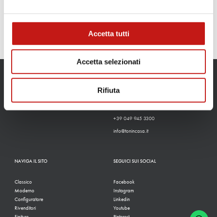
Accetta tutti
Accetta selezionati
CONTATTI
Rifiuta
Via Guglielmo Marconi, 37
35010, San Pietro In Gu (PD)
+39 049 945 3300
info@tonincasa.it
NAVIGA IL SITO
SEGUICI SUI SOCIAL
Classico
Facebook
Moderno
Instagram
Configuratore
Linkedin
Rivenditori
Youtube
Finiture
Pinterest