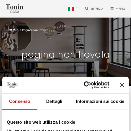
IT
RICERCA
MENU
HOME
Pagina non trovata
pagina non trovata
Consenso
Dettagli
Informazioni sui cookie
La pagina che hai cercato non è
più disponibile.
Questo sito web utilizza i cookie
Utilizza il menu principale per raggiungere la pagina che