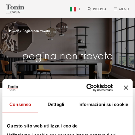
IT
RICERCA
MENU
HOME
Pagina non trovata
pagina non trovata
Consenso
Dettagli
Informazioni sui cookie
La pagina che hai cercato non è
più disponibile.
Questo sito web utilizza i cookie
Utilizza il menu principale per raggiungere la pagina che