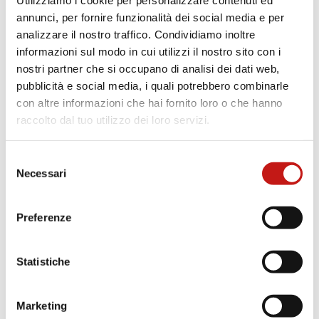
Utilizziamo i cookie per personalizzare contenuti ed
stavi cercando.
annunci, per fornire funzionalità dei social media e per
analizzare il nostro traffico. Condividiamo inoltre
informazioni sul modo in cui utilizzi il nostro sito con i
nostri partner che si occupano di analisi dei dati web,
pubblicità e social media, i quali potrebbero combinarle
con altre informazioni che hai fornito loro o che hanno
raccolto dal tuo utilizzo dei loro servizi.
Selezione
Necessari
del
consenso
Preferenze
Statistiche
Marketing