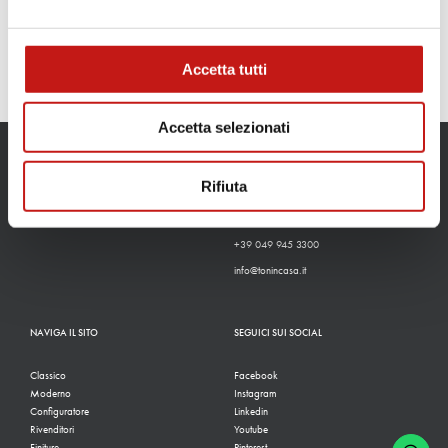
Accetta tutti
Accetta selezionati
CONTATTI
Rifiuta
Via Guglielmo Marconi, 37
35010, San Pietro In Gu (PD)
+39 049 945 3300
info@tonincasa.it
NAVIGA IL SITO
SEGUICI SUI SOCIAL
Classico
Facebook
Moderno
Instagram
Configuratore
Linkedin
Rivenditori
Youtube
Finiture
Pinterest