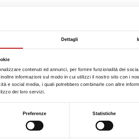
e hai cercato non è più disponibi
Dettagli
per raggiungere la pagina che stavi cercando.
ookie
nalizzare contenuti ed annunci, per fornire funzionalità dei socia
inoltre informazioni sul modo in cui utilizzi il nostro sito con i n
icità e social media, i quali potrebbero combinarle con altre inform
lizzo dei loro servizi.
Preferenze
Statistiche