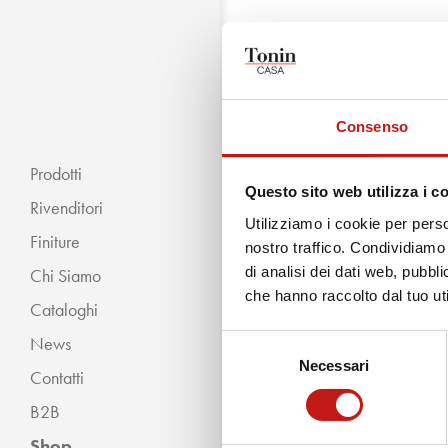
La pagina ch
Consenso
Utilizza il menu principale 
Prodotti
Questo sito web utilizza i c
Rivenditori
Utilizziamo i cookie per perso
Finiture
nostro traffico. Condividiamo 
di analisi dei dati web, pubbl
Chi Siamo
« INDIETRO
che hanno raccolto dal tuo uti
Cataloghi
Classico
News
Selezione
Moderno
Necessari
del
Contatti
consenso
B2B
Shop