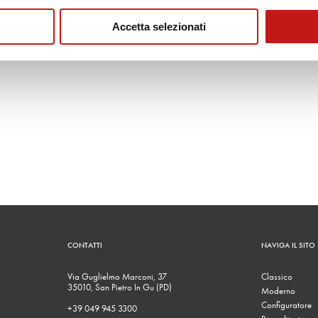
Accetta selezionati
CONTATTI
NAVIGA IL SITO
Via Guglielmo Marconi, 37
Classico
35010, San Pietro In Gu (PD)
Moderno
Configuratore
+39 049 945 3300