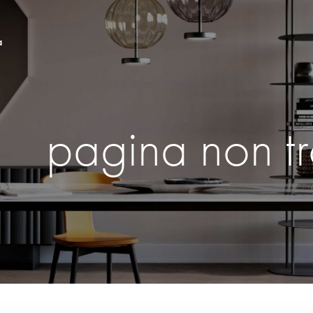
a
pagina non t