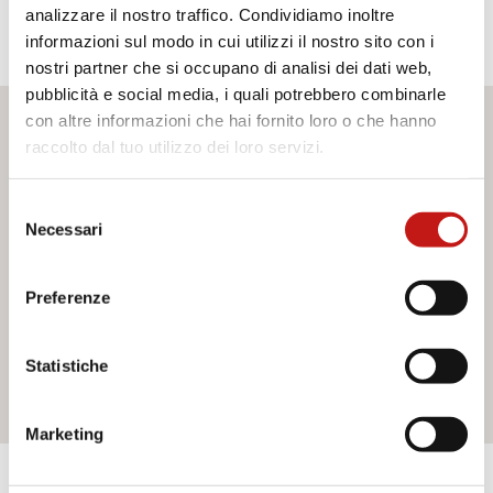
analizzare il nostro traffico. Condividiamo inoltre
informazioni sul modo in cui utilizzi il nostro sito con i
nostri partner che si occupano di analisi dei dati web,
pubblicità e social media, i quali potrebbero combinarle
con altre informazioni che hai fornito loro o che hanno
Desideri maggiori informazioni?
raccolto dal tuo utilizzo dei loro servizi.
Se hai bisogno di assistenza o desideri ricevere ulteriori
Selezione
informazioni sui nostri servizi, non esitare a contattarci. Il
Necessari
del
nostro team è pronto ad aiutarti e a fornirti tutto il supporto
consenso
di cui hai bisogno. Compila il modulo di contatto e
saremo lieti di rispondere a tutte le tue domande.
Preferenze
Statistiche
Contattaci
Marketing