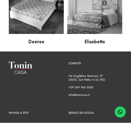
Desiree
Elisabetta
CONTATTI
Via Guglielmo Marconi, 37
35010, San Pietro In Gu (PD)
+39 049 945 3300
info@tonincasa.it
NAVIGA IL SITO
SEGUICI SUI SOCIAL
Classico
Facebook
Moderno
Instagram