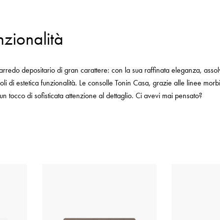
nzionalità
arredo depositario di gran carattere: con la sua raffinata eleganza, asso
li di estetica funzionalità. Le consolle Tonin Casa, grazie alle linee morb
n tocco di sofisticata attenzione al dettaglio. Ci avevi mai pensato?