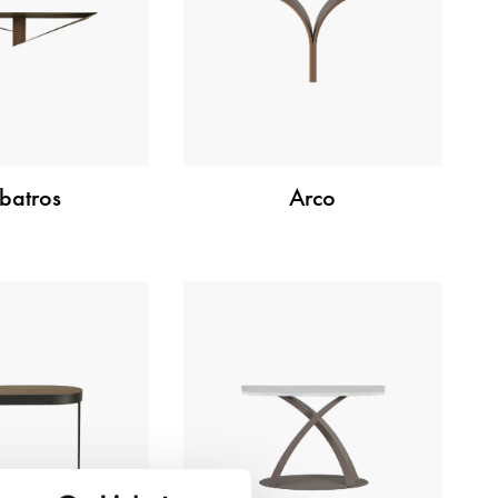
batros
Arco