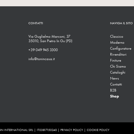
CONTATTI
NAVIGA IL SITO
Via Guglielmo Marconi, 37
Classico
35010, San Pietro In Gu (PD)
Moderno
Configuratore
+39 049 945 3300
Rivenditori
info@tonincasa.it
Finiture
Chi Siamo
Cataloghi
News
Contatti
B2B
Shop
N INTERNATIONAL SRL | IT03817150240 |
PRIVACY POLICY
|
COOKIE POLICY