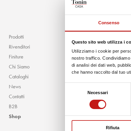
Consenso
Arpa
Prodotti
Questo sito web utilizza i c
Rivenditori
Utilizziamo i cookie per perso
Finiture
nostro traffico. Condividiamo 
di analisi dei dati web, pubbl
Chi Siamo
« INDIETRO
che hanno raccolto dal tuo uti
Cataloghi
Classico
News
Selezione
Moderno
Necessari
del
Contatti
consenso
B2B
Shop
Rifiuta