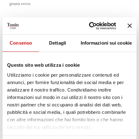
grazia unica.
SCHEDA TECNICA PRODOTTO
SCHEDA MISURE
Consenso
Dettagli
Informazioni sui cookie
Finiture
Questo sito web utilizza i cookie
Utilizziamo i cookie per personalizzare contenuti ed
Strutture
annunci, per fornire funzionalità dei social media e per
analizzare il nostro traffico. Condividiamo inoltre
informazioni sul modo in cui utilizzi il nostro sito con i
NOCE CANALETTO
ROVERE SCURO
FRASSINO NERO
nostri partner che si occupano di analisi dei dati web,
pubblicità e social media, i quali potrebbero combinarle
Rivestimenti
con altre informazioni che hai fornito loro o che hanno
raccolto dal tuo utilizzo dei loro servizi.
Velluto Vega
Ecopelle