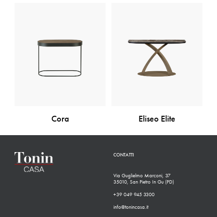
Cora
Eliseo Elite
CONTATTI
Via Guglielmo Marconi, 37
35010, San Pietro In Gu (PD)
+39 049 945 3300
info@tonincasa.it