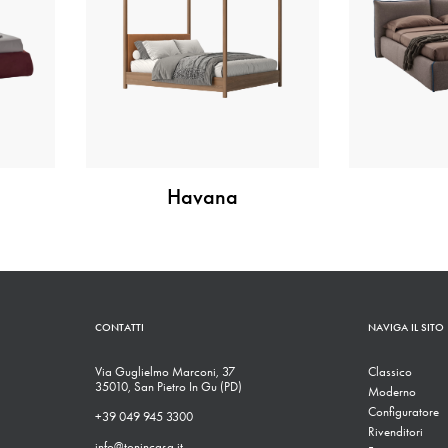
Havana
CONTATTI
NAVIGA IL SITO
Via Guglielmo Marconi, 37
Classico
35010, San Pietro In Gu (PD)
Moderno
Configuratore
+39 049 945 3300
Rivenditori
info@tonincasa.it