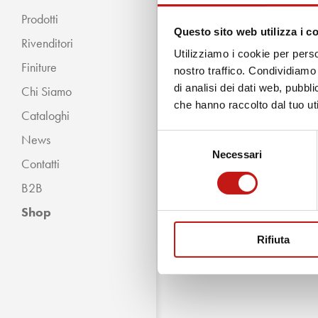
Prodotti
Questo sito web utilizza i c
Rivenditori
Utilizziamo i cookie per perso
Finiture
nostro traffico. Condividiamo 
di analisi dei dati web, pubbl
Chi Siamo
« INDIETRO
che hanno raccolto dal tuo uti
Cataloghi
Classico
News
Selezione
Moderno
Necessari
del
Contatti
consenso
B2B
Shop
Rifiuta