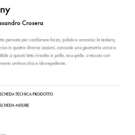
uny
ssandro Crosera
tto pensato per combinare forza, pulizia e armonia: la testiera,
visa in quattro diverse sezioni, concede una geometria unica e
etibile a questo letto rivestito in pelle, eco-pelle, o tessuto con
amento antimacchia e idrorepellente.
SCHEDA TECNICA PRODOTTO
SCHEDA MISURE