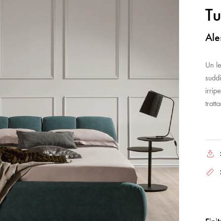
T
Ale
Un le
suddi
irrip
tratt