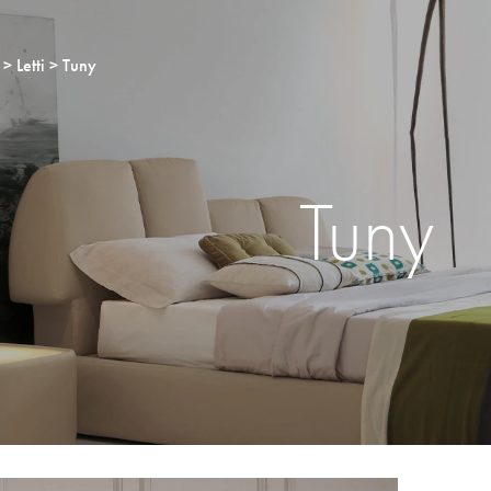
Letti
Tuny
Tuny