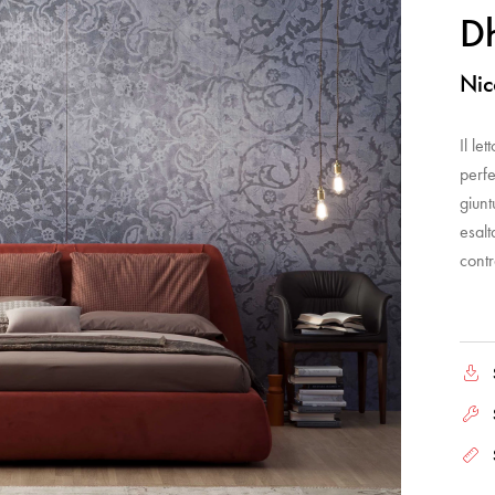
D
Nic
Il le
perfe
giunt
esalta
contr