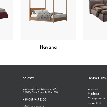
Havana
CONTATTI
NAVIGA IL SITO
Via Guglielmo Marconi, 37
Classico
35010, San Pietro In Gu (PD)
Moderno
Configuratore
+39 049 945 3300
Rivenditori
info@tonincasa.it