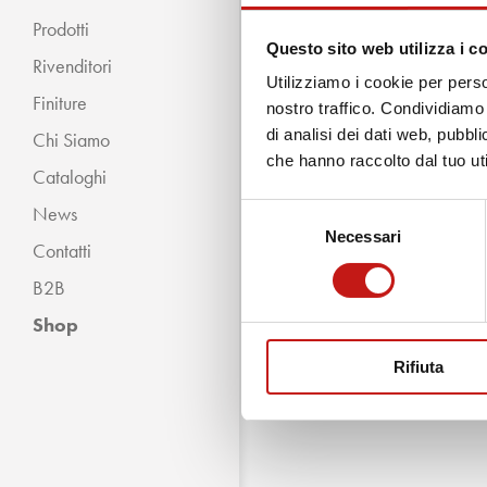
Prodotti
Questo sito web utilizza i c
Rivenditori
Utilizziamo i cookie per perso
Finiture
nostro traffico. Condividiamo 
di analisi dei dati web, pubbl
Chi Siamo
« INDIETRO
che hanno raccolto dal tuo uti
Cataloghi
Classico
News
Selezione
Moderno
Necessari
del
Contatti
consenso
B2B
Shop
Rifiuta