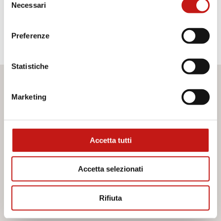
Necessari
del
Pelle Fiore
Pelle Nabuk
consenso
Preferenze
Statistiche
Desideri maggiori informazioni?
Marketing
Se hai bisogno di assistenza o desideri ricevere ulteriori
informazioni sui nostri servizi, non esitare a contattarci. Il
nostro team è pronto ad aiutarti e a fornirti tutto il supporto
Accetta tutti
di cui hai bisogno. Compila il modulo di contatto e
saremo lieti di rispondere a tutte le tue domande.
Accetta selezionati
Contattaci
Rifiuta