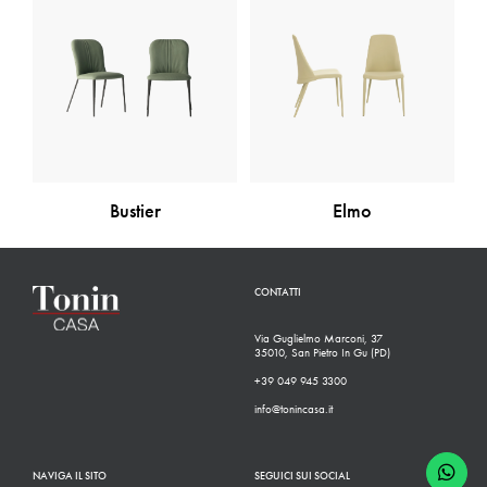
Bustier
Elmo
CONTATTI
Via Guglielmo Marconi, 37
35010, San Pietro In Gu (PD)
+39 049 945 3300
info@tonincasa.it
NAVIGA IL SITO
SEGUICI SUI SOCIAL