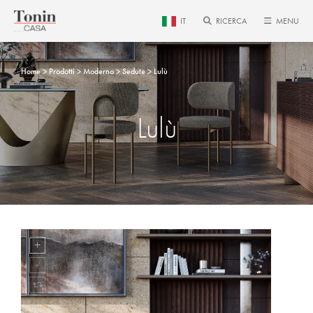
IT
RICERCA
MENU
Home
Prodotti
Moderno
Sedute
Lulù
Lulù