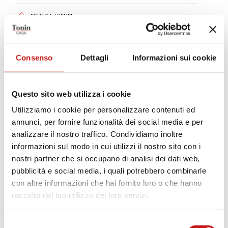
SCHEDA MISURE
Finiture
Consenso
Dettagli
Informazioni sui cookie
Strutture
Questo sito web utilizza i cookie
Utilizziamo i cookie per personalizzare contenuti ed
GRIGIO CARBONE
BRONZO PIETRA
annunci, per fornire funzionalità dei social media e per
analizzare il nostro traffico. Condividiamo inoltre
Rivestimenti
informazioni sul modo in cui utilizzi il nostro sito con i
nostri partner che si occupano di analisi dei dati web,
Tessuto Kimono
Tessuto Bouclé
pubblicità e social media, i quali potrebbero combinarle
con altre informazioni che hai fornito loro o che hanno
Velluto Vega
Ecopelle
raccolto dal tuo utilizzo dei loro servizi.
Ecopelle Nabuk
Pelle
Selezione