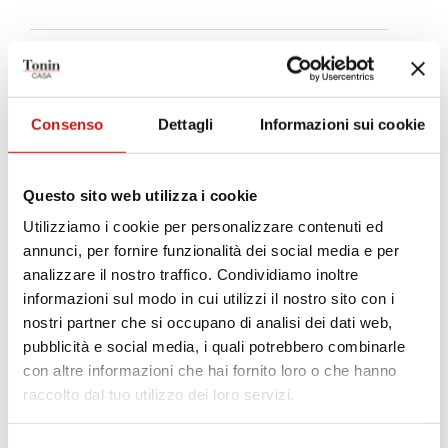
SCHEDA MISURE
Consenso
Dettagli
Informazioni sui cookie
Finiture
Strutture
Questo sito web utilizza i cookie
Utilizziamo i cookie per personalizzare contenuti ed
annunci, per fornire funzionalità dei social media e per
NOCE CANALETTO
FRASSINO NERO
analizzare il nostro traffico. Condividiamo inoltre
informazioni sul modo in cui utilizzi il nostro sito con i
Rivestimenti
nostri partner che si occupano di analisi dei dati web,
pubblicità e social media, i quali potrebbero combinarle
Tessuto Kimono
Tessuto Bouclé
con altre informazioni che hai fornito loro o che hanno
raccolto dal tuo utilizzo dei loro servizi.
Tessuto Shade
Velluto Vega
Ecopelle
Pelle