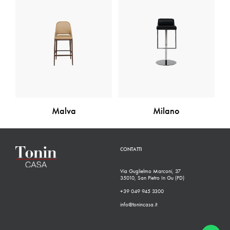
Malva
Milano
CONTATTI
Via Guglielmo Marconi, 37
35010, San Pietro In Gu (PD)
+39 049 945 3300
info@tonincasa.it