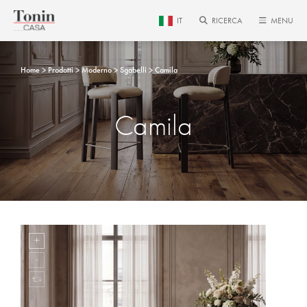
IT
RICERCA
MENU
Home
Prodotti
Moderno
Sgabelli
Camila
Camila