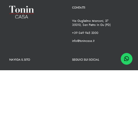
CONTATTI
Via Guglielmo Marconi, 37
35010, San Pietro In Gu (PD)
+39 049 945 3300
info@tonincasa.it
NAVIGA IL SITO
SEGUICI SUI SOCIAL
Classico
Facebook
Moderno
Instagram
Configuratore
Linkedin
Rivenditori
Youtube
Finiture
Pinterest
Chi Siamo
Cataloghi
News
Contatti
B2B
Shop