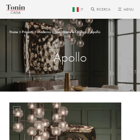
IT
RICERCA
MENU
Home
Prodotti
Moderno
Specchiere e Orologi
Apollo
Apollo