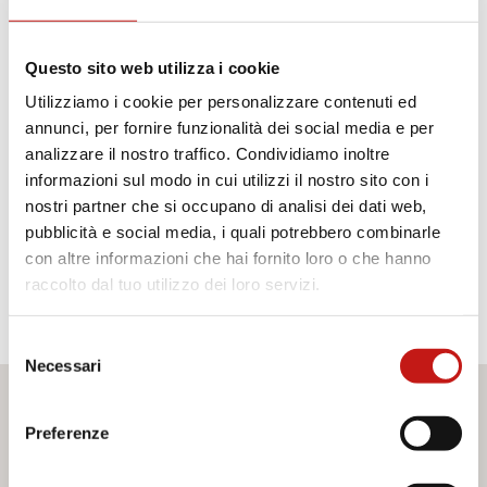
SCHEDA MISURE
Questo sito web utilizza i cookie
Utilizziamo i cookie per personalizzare contenuti ed
Finiture
annunci, per fornire funzionalità dei social media e per
analizzare il nostro traffico. Condividiamo inoltre
Strutture
informazioni sul modo in cui utilizzi il nostro sito con i
nostri partner che si occupano di analisi dei dati web,
pubblicità e social media, i quali potrebbero combinarle
con altre informazioni che hai fornito loro o che hanno
SPECCHIO BRONZO
raccolto dal tuo utilizzo dei loro servizi.
Selezione
Necessari
del
consenso
Desideri maggiori informazioni?
Preferenze
Se hai bisogno di assistenza o desideri ricevere ulteriori