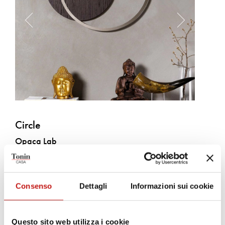
Circle
Opaca Lab
Un intreccio tra legno e metallo per un orologio analogico
all'insegna della semplicità e del design. Una lancetta in finitura
Consenso
Dettagli
Informazioni sui cookie
oro satinato per dare un giusto tocco di classe.
Questo sito web utilizza i cookie