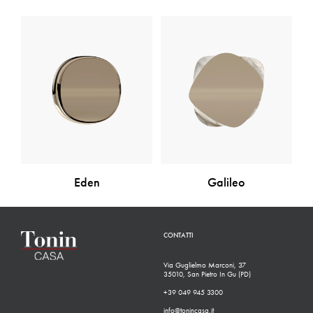
Eden
Galileo
CONTATTI
Via Guglielmo Marconi, 37
35010, San Pietro In Gu (PD)
+39 049 945 3300
info@tonincasa.it