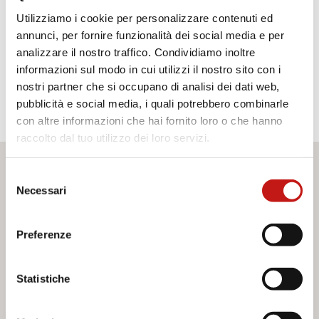
Utilizziamo i cookie per personalizzare contenuti ed
SCHEDA TECNICA PRODOTTO
annunci, per fornire funzionalità dei social media e per
SCHEDA MONTAGGIO
analizzare il nostro traffico. Condividiamo inoltre
SCHEDA MISURE
informazioni sul modo in cui utilizzi il nostro sito con i
nostri partner che si occupano di analisi dei dati web,
pubblicità e social media, i quali potrebbero combinarle
con altre informazioni che hai fornito loro o che hanno
raccolto dal tuo utilizzo dei loro servizi.
Desideri maggiori informazioni?
Selezione
Necessari
del
consenso
Se hai bisogno di assistenza o desideri ricevere ulteriori
informazioni sui nostri servizi, non esitare a contattarci. Il
Preferenze
nostro team è pronto ad aiutarti e a fornirti tutto il supporto
di cui hai bisogno. Compila il modulo di contatto e
saremo lieti di rispondere a tutte le tue domande.
Statistiche