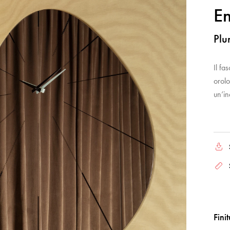
E
Plu
Il fa
orolo
un’in
Fini