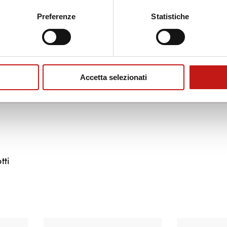
 tutto il supporto di cui hai bisogno. Compila il modulo di contatto e saremo l
Preferenze
Statistiche
Accetta selezionati
tti