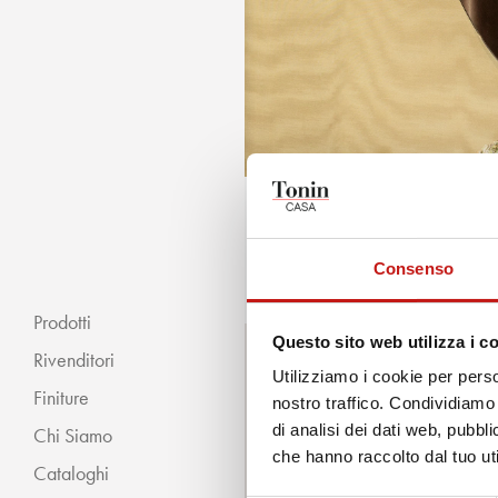
Consenso
Prodotti
Questo sito web utilizza i c
Rivenditori
Utilizziamo i cookie per perso
Desideri mag
Finiture
nostro traffico. Condividiamo 
di analisi dei dati web, pubbl
Chi Siamo
« INDIETRO
che hanno raccolto dal tuo uti
Cataloghi
Classico
Se hai bisogno di assistenza o