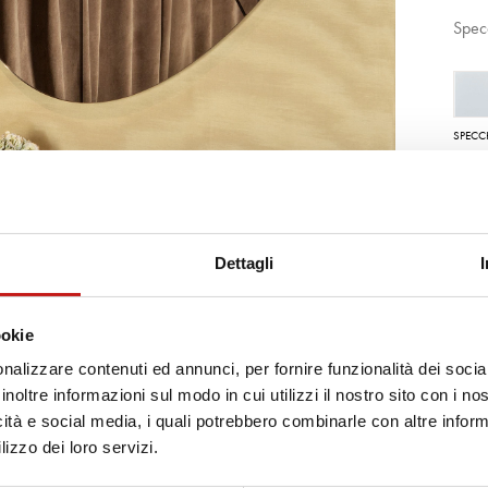
Spec
SPECC
Dettagli
ookie
nalizzare contenuti ed annunci, per fornire funzionalità dei socia
giori informazioni?
inoltre informazioni sul modo in cui utilizzi il nostro sito con i n
icità e social media, i quali potrebbero combinarle con altre inform
lizzo dei loro servizi.
 desideri ricevere ulteriori informazioni sui nostri servizi, non esitare a co