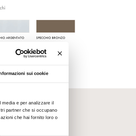
chi
HIO ARGENTATO
SPECCHIO BRONZO
Informazioni sui cookie
l media e per analizzare il
ostri partner che si occupano
azioni che hai fornito loro o
ntattarci. Il nostro team è