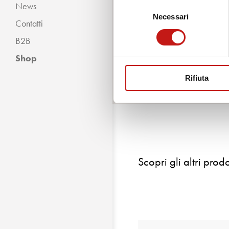
pronto ad aiutarti e a fornirti
News
Selezione
Moderno
domande.
Necessari
del
Contatti
consenso
B2B
Shop
Contattaci
Rifiuta
Scopri gli altri prodo