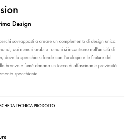
sion
rimo Design
cerchi sovrapposti a creare un complemento di design unico:
ondi, dai numeri arabi e romani si incontrano nell’unicità di
n, dove lo specchio si fonde con l’orologio e le finiture del
allo bronzo e fumè donano un tocco di affascinante preziosità
lemento specchiante.
SCHEDA TECNICA PRODOTTO
ture