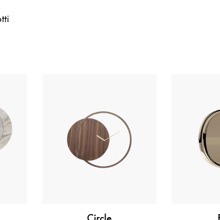
tti
Circle