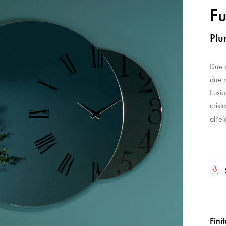
Fu
Plu
Due 
due m
Fusio
crist
all’e
Fini