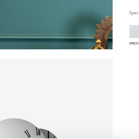
Spec
SPECC