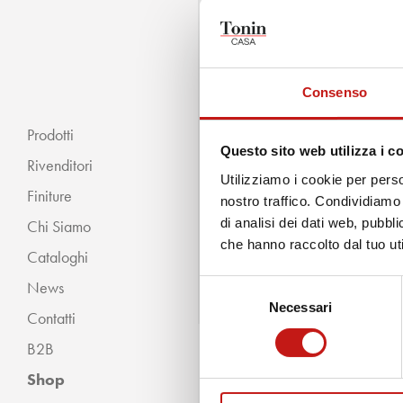
Consenso
Prodotti
Questo sito web utilizza i c
Rivenditori
Utilizziamo i cookie per perso
Finiture
nostro traffico. Condividiamo 
di analisi dei dati web, pubbl
Chi Siamo
« INDIETRO
che hanno raccolto dal tuo uti
Cataloghi
Classico
News
Selezione
Moderno
Necessari
del
Contatti
consenso
B2B
Shop