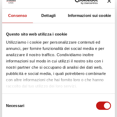
SCHEDA TECNICA PRODOTTO
SCHEDA MISURE
Consenso
Dettagli
Informazioni sui cookie
Finiture
Questo sito web utilizza i cookie
Utilizziamo i cookie per personalizzare contenuti ed
Strutture
annunci, per fornire funzionalità dei social media e per
analizzare il nostro traffico. Condividiamo inoltre
informazioni sul modo in cui utilizzi il nostro sito con i
COGNAC
TESTA DI MORO
nostri partner che si occupano di analisi dei dati web,
pubblicità e social media, i quali potrebbero combinarle
Specchi
con altre informazioni che hai fornito loro o che hanno
raccolto dal tuo utilizzo dei loro servizi.
SPECCHIO ARGENTATO
SPECCHIO BRONZO
Selezione
Necessari
del
consenso