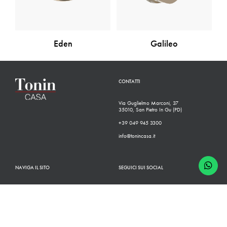
Eden
Galileo
CONTATTI
Via Guglielmo Marconi, 37
35010, San Pietro In Gu (PD)
+39 049 945 3300
info@tonincasa.it
NAVIGA IL SITO
SEGUICI SUI SOCIAL
Classico
Facebook
Moderno
Instagram
Configuratore
Linkedin
Rivenditori
Youtube
Finiture
Pinterest