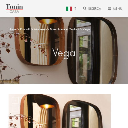
IT
RICERCA
MENU
Home
Prodotti
Moderno
Specchiere e Orologi
Vega
Vega