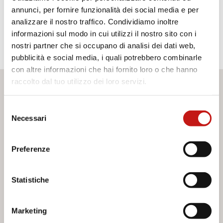
annunci, per fornire funzionalità dei social media e per
SCHEDA MISURE
analizzare il nostro traffico. Condividiamo inoltre
informazioni sul modo in cui utilizzi il nostro sito con i
nostri partner che si occupano di analisi dei dati web,
pubblicità e social media, i quali potrebbero combinarle
con altre informazioni che hai fornito loro o che hanno
raccolto dal tuo utilizzo dei loro servizi.
Desideri maggiori informazioni?
Selezione
Se hai bisogno di assistenza o desideri ricevere ulteriori
Necessari
del
informazioni sui nostri servizi, non esitare a contattarci. Il
consenso
nostro team è pronto ad aiutarti e a fornirti tutto il supporto
Preferenze
di cui hai bisogno. Compila il modulo di contatto e
saremo lieti di rispondere a tutte le tue domande.
Statistiche
Contattaci
Marketing