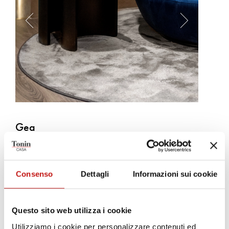
Gea
Ernesto Barbieri
Gea è un tappeto a lavorazione jacquard, in cotone e ciniglia,
Consenso
Dettagli
Informazioni sui cookie
dalle calde tonalità che richiamano la terra. Gea è disponibile in
una gamma di dimensioni differenti ed è realizzato sia nel formato
rotondo che rettangolare.
Questo sito web utilizza i cookie
Utilizziamo i cookie per personalizzare contenuti ed