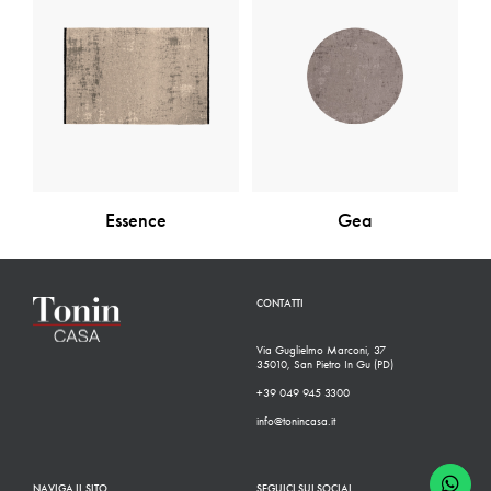
Essence
Gea
CONTATTI
Via Guglielmo Marconi, 37
35010, San Pietro In Gu (PD)
+39 049 945 3300
info@tonincasa.it
NAVIGA IL SITO
SEGUICI SUI SOCIAL