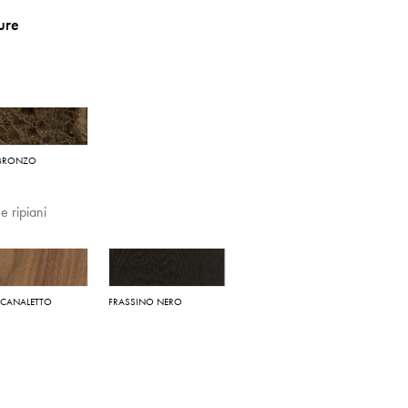
ture
BRONZO
 e ripiani
 CANALETTO
FRASSINO NERO