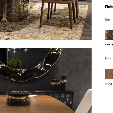
Fini
Basi
83M_
Piani
NOCE