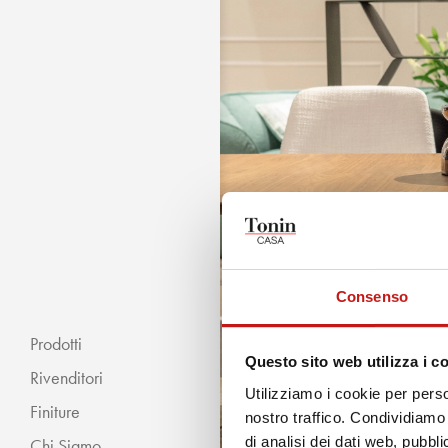
Consenso
Prodotti
Questo sito web utilizza i c
Rivenditori
Utilizziamo i cookie per perso
Finiture
nostro traffico. Condividiamo 
di analisi dei dati web, pubbl
Chi Siamo
« INDIETRO