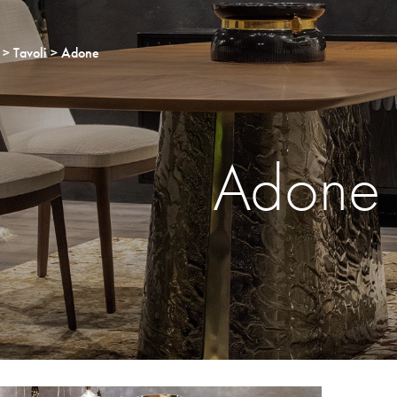
Tavoli
Adone
Adone