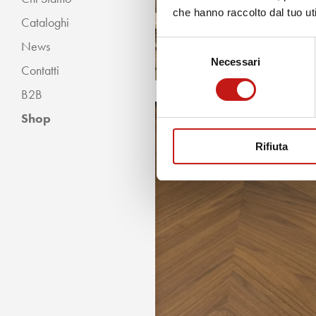
che hanno raccolto dal tuo uti
Cataloghi
Classico
News
Selezione
Moderno
Necessari
del
Contatti
consenso
B2B
Shop
Rifiuta