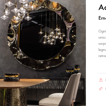
A
Ern
Ogni 
unisc
sorpr
legno
retro