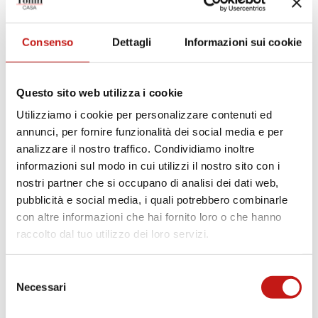
SCHEDA TECNICA PRODOTTO
SCHEDA MISURE
Consenso
Dettagli
Informazioni sui cookie
Finiture
Questo sito web utilizza i cookie
Utilizziamo i cookie per personalizzare contenuti ed
Basi
annunci, per fornire funzionalità dei social media e per
analizzare il nostro traffico. Condividiamo inoltre
informazioni sul modo in cui utilizzi il nostro sito con i
GRIGIO CARBONE
BRONZO PIETRA
nostri partner che si occupano di analisi dei dati web,
pubblicità e social media, i quali potrebbero combinarle
Piani e ripiani
con altre informazioni che hai fornito loro o che hanno
raccolto dal tuo utilizzo dei loro servizi.
TRAVERTINO BIANCO
TRAVERTINO BEIGE
TRAVERTINO SILVER
Selezione
Necessari
del
consenso