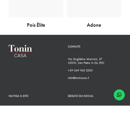
Pois Élite
Adone
CONTATTI
Via Guglielmo Marconi, 37
35010, San Pietro In Gu (PD)
+39 049 945 3300
info@tonincasa.it
NAVIGA IL SITO
SEGUICI SUI SOCIAL
Classico
Facebook
Moderno
Instagram
Configuratore
Linkedin
Rivenditori
Youtube
Finiture
Pinterest