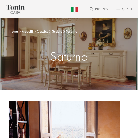
IT
RICERCA
MENU
Home
Prodotti
Classico
Sedute
Saturno
Saturno