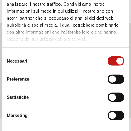
analizzare il nostro traffico. Condividiamo inoltre
informazioni sul modo in cui utilizzi il nostro sito con i
nostri partner che si occupano di analisi dei dati web,
pubblicità e social media, i quali potrebbero combinarle
con altre informazioni che hai fornito loro o che hanno
Desideri maggiori informazioni?
raccolto dal tuo utilizzo dei loro servizi.
Se hai bisogno di assistenza o desideri ricevere ulteriori
Selezione
informazioni sui nostri servizi, non esitare a contattarci. Il
Necessari
del
nostro team è pronto ad aiutarti e a fornirti tutto il supporto
consenso
di cui hai bisogno. Compila il modulo di contatto e
saremo lieti di rispondere a tutte le tue domande.
Preferenze
Statistiche
Contattaci
Marketing