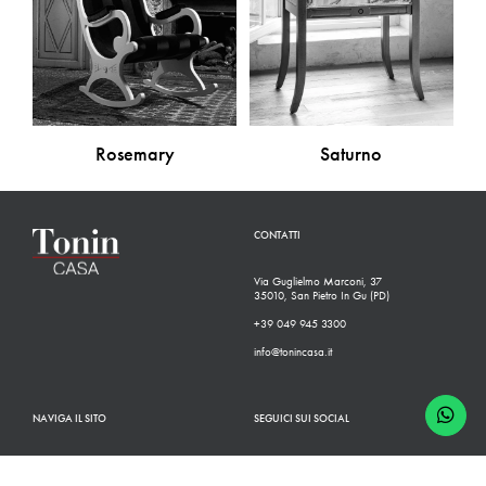
Rosemary
Saturno
CONTATTI
Via Guglielmo Marconi, 37
35010, San Pietro In Gu (PD)
+39 049 945 3300
info@tonincasa.it
NAVIGA IL SITO
SEGUICI SUI SOCIAL
Classico
Facebook
Moderno
Instagram